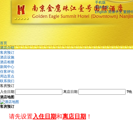
手机版
简体中文
English
简体中文
繁體
首页
酒店介绍
客房预订
酒店设施
酒店相册
新闻中心
住客评论
周边景点
联系我们
客房预订
入住日期:
离店日期:
?
晚
酒店地图
客房预订
请先设置
入住日期
和
离店日期
！