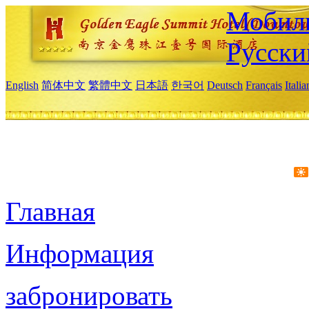
Мобиль
Русски
English
简体中文
繁體中文
日本語
한국어
Deutsch
Français
Itali
Главная
Информация
забронировать