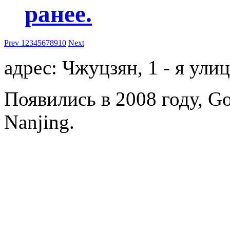
ранее.
Prev
1
2
3
4
5
6
7
8
9
10
Next
адрес: Чжуцзян, 1 - я ули
Появились в 2008 году, Go
Nanjing.