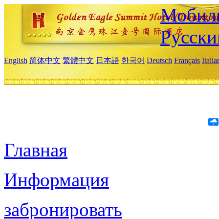
Мобиль
Русски
English
简体中文
繁體中文
日本語
한국어
Deutsch
Français
Itali
Главная
Информация
забронировать