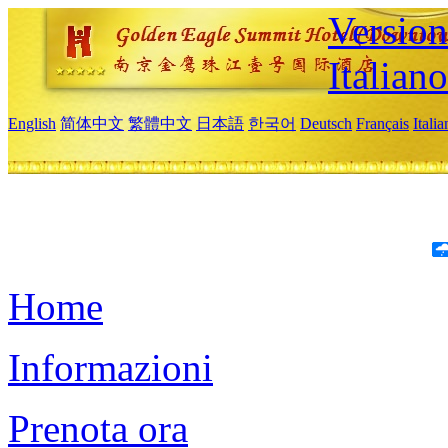
Version
Italiano
English
简体中文
繁體中文
日本語
한국어
Deutsch
Français
Itali
Home
Informazioni
Prenota ora